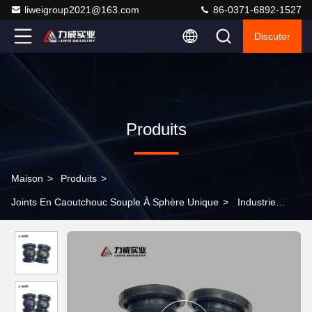
liweigroup2021@163.com
86-0371-6892-1527
Discuter
Produits
Maison
>
Produits
>
Joints En Caoutchouc Souple À Sphère Unique
>
Industrie
manufacturière Joint en caoutchouc flexible à sphère unique avec
bonne réduction du bruit DN25-DN4000