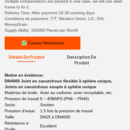
multiple compensators are packed in one case, we will use steel
frame to fix it.
Delivery Time: After payment 15-30 working days
Conditions de paiement: T/T, Western Union, L/C, D/A,
MoneyGram
Supply Ability: 100000 Pieces per Month
Causez Maintenant
Détails De Produit
Description De
Produit
Mettre en évidence:
DN4000 Joint en caoutchouc flexible à sphère unique
,
Joints en caoutchouc souple à sphère unique
Matériau de bride:
Acier au carbone, acier inoxydable, etc.
Pression de travail:
6 ~ 40BARS (PN6 ~ PN40)
Socle:
Soutien
Pression d'essai:
1.5 fois la pression de travail
Taille:
DN25 à DN4000
Résistance à
Excellent
l'huile: