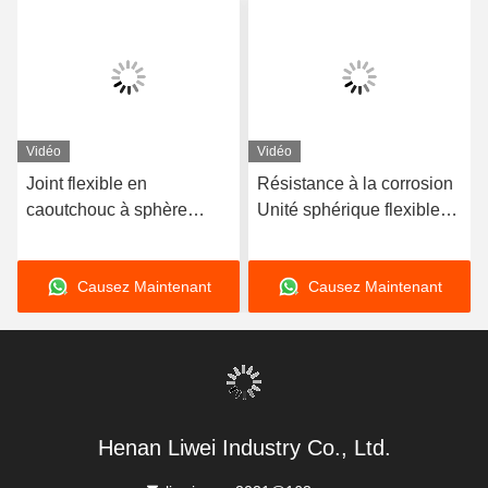
Vidéo
Vidéo
Joint flexible en
Résistance à la corrosion
caoutchouc à sphère
Unité sphérique flexible
unique, 15°C-80°C,
en caoutchouc articulée
compatible avec l'air,
élément flexible adapté
Causez Maintenant
Causez Maintenant
offrant une longue durée
aux systèmes de
de vie et une durabilité
tuyauterie dynamique
supérieure
nécessitant une
compensation du
mouvement
Henan Liwei Industry Co., Ltd.