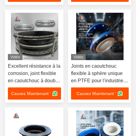
à la corrosion
Vidéo
Vidéo
Excellent résistance à la
Joints en caoutchouc
corrosion, joint flexible
flexible à sphère unique
en caoutchouc à double
en PTFE pour l'industrie
sphère avec capacité de
métallurgique
Causez Maintenant '
Causez Maintenant '
mouvement axial