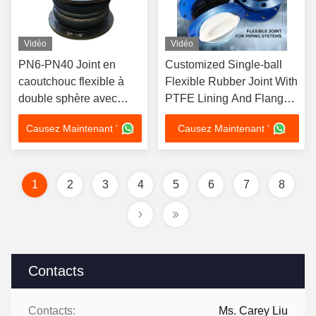
Vidéo
Vidéo
PN6-PN40 Joint en
Customized Single-ball
caoutchouc flexible à
Flexible Rubber Joint With
double sphère avec
PTFE Lining And Flanged
absorption des
Connection
Causez Maintenant '
Causez Maintenant '
vibrations sans bride
1
2
3
4
5
6
7
8
Contacts
Contacts:
Ms. Carey Liu