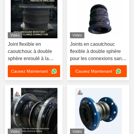
Vidéo
Vidéo
Joint flexible en
Joints en caoutchouc
caoutchouc à double
flexible à double sphère
sphère enroulé à la
pour les connexions sans
main, adapté aux
soudure dans des
Causez Maintenant '
Causez Maintenant '
applications d'air,
environnements lourds à
durable
température de travail de
-15 °C à 80 °C
Vidéo
Vidéo