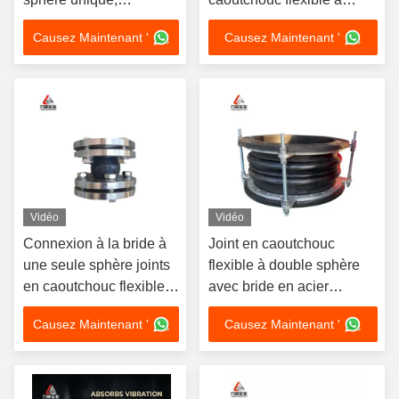
excellente résistance à
sphère unique avec haute
Causez Maintenant '
Causez Maintenant '
la corrosion et aux
capacité d'amortissement
huiles
des vibrations
Vidéo
Vidéo
Connexion à la bride à
Joint en caoutchouc
une seule sphère joints
flexible à double sphère
en caoutchouc flexible
avec bride en acier
avec une bonne fonction
inoxydable
Causez Maintenant '
Causez Maintenant '
de réduction du bruit
personnalisable