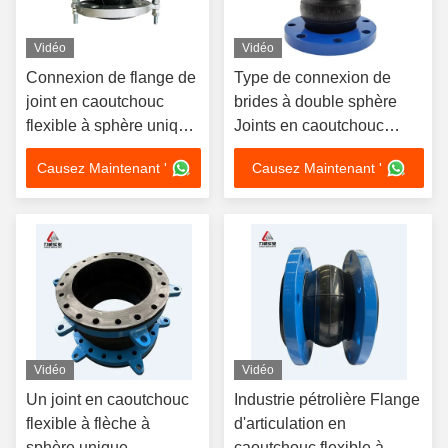
Vidéo
Vidéo
Connexion de flange de
Type de connexion de
joint en caoutchouc
brides à double sphère
flexible à sphère unique
Joints en caoutchouc
transversale axiale
flexible pour applications
Causez Maintenant '
Causez Maintenant '
Boulons et écrous
en acier inoxydable lourd,
personnalisés
etc.
Vidéo
Vidéo
Un joint en caoutchouc
Industrie pétrolière Flange
flexible à flèche à
d'articulation en
sphère unique,
caoutchouc flexible à