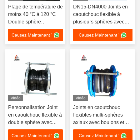
Plage de température de
DN15-DN4000 Joints en
moins 40 °C à 120 °C
caoutchouc flexible à
Double sphère
plusieurs sphères avec
articulation en
plus de 2000 ensembles
Causez Maintenant '
Causez Maintenant '
caoutchouc flexible
de moules
Longue durée de vie
Vidéo
Vidéo
Personnalisation Joint
Joints en caoutchouc
en caoutchouc flexible à
flexibles multi-sphères
double sphère avec
axiaux avec boulons et
absorption des
écrous
Causez Maintenant '
Causez Maintenant '
vibrations et résistance