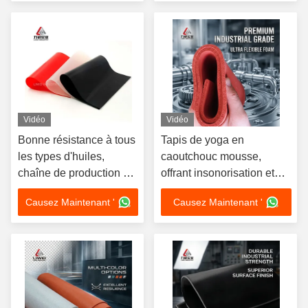
Convient pour les joints
les applications
et les joints
industrielles
Vidéo
Vidéo
Bonne résistance à tous
Tapis de yoga en
les types d'huiles,
caoutchouc mousse,
chaîne de production de
offrant insonorisation et
feuilles de caoutchouc
isolation thermique
Causez Maintenant '
Causez Maintenant '
butyle pour automobile,
tailles 1-50 mm x 0,6-2
m x 1-20 m, sortie