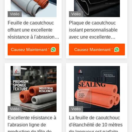
Vidéo
Vidéo
Feuille de caoutchouc
Plaque de caoutchouc
offrant une excellente
isolant personnalisable
résistance à l'abrasion
avec une excellente
et un excellent amorti,
isolation conçue pour la
Causez Maintenant '
Causez Maintenant '
adaptée aux
protection des
environnements
équipements électriques
difficiles
et industriels
Vidéo
Vidéo
Excellente résistance à
La feuille de caoutchouc
l'abrasion ligne de
d'étanchéité de 10 mètres
production de tôle de
de longueur est parfaite