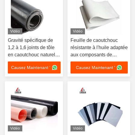
Vidéo
Vidéo
Gravité spécifique de
Feuille de caoutchouc
1,2 à 1,6 joints de tôle
résistante à l'huile adaptée
en caoutchouc naturel
aux composants de
offrant une grande
moteurs automobiles, aux
Causez Maintenant '
Causez Maintenant '
élasticité et des
systèmes hydrauliques et
performances dans le
aux machines industrielles
secteur industriel
Vidéo
Vidéo