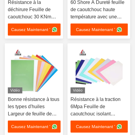
Résistance à la
60 Shore A Dureté feuille
déchirure Feuille de
de caoutchouc haute
caoutchouc 30 KNm
température avec une
Excellente résistance au
excellente résistance Idéal
Causez Maintenant '
Causez Maintenant '
vieillissement Tailles 1-
pour les joints d'étanchéité
50 mm X 06-2 m X 1-20
thermique et l'isolation
m Idéal pour les
applications
industrielles lourdes
Vidéo
Vidéo
Bonne résistance à tous
Résistance à la traction
les types d'huiles
6Mpa Feuille de
Largeur de feuille de
caoutchouc isolant
caoutchouc 1 mètre
Matériau de revêtement de
Causez Maintenant '
Causez Maintenant '
Excellente résistance
sol idéal Durable et pour