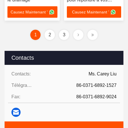
exigences en matière de
Causez Maintenant '
Causez Maintenant '
taille.
1
2
3
Contacts
Contacts:
Ms. Carey Liu
Télégramme:
86-0371-6892-1527
Fax:
86-0371-6892-9024