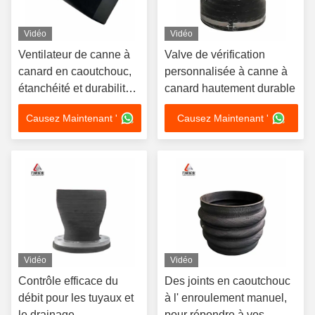
Vidéo
Vidéo
Ventilateur de canne à
Valve de vérification
canard en caoutchouc,
personnalisée à canne à
étanchéité et durabilité
canard hautement durable
pour tous les besoins de
Causez Maintenant '
Causez Maintenant '
drainage
Vidéo
Vidéo
Contrôle efficace du
Des joints en caoutchouc
débit pour les tuyaux et
à l' enroulement manuel,
le drainage
pour répondre à vos