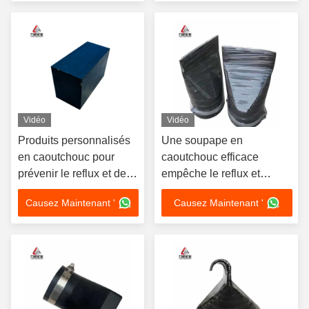
Vidéo
Vidéo
Produits personnalisés
Une soupape en
en caoutchouc pour
caoutchouc efficace
prévenir le reflux et des
empêche le reflux et
performances anti-âge
assure un drainage en
Causez Maintenant '
Causez Maintenant '
flexibles
douceur