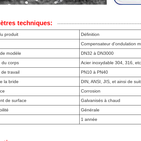
ètres techniques:
du produit
Définition
Compensateur d'ondulation mé
de modèle
DN32 à DN3000
 du corps
Acier inoxydable 304, 316, etc
 de travail
PN10 à PN40
 la bride
DIN, ANSI, JIS, et ainsi de sui
nce
Corrosion
nt de surface
Galvanisés à chaud
ilité
Générale
1 année