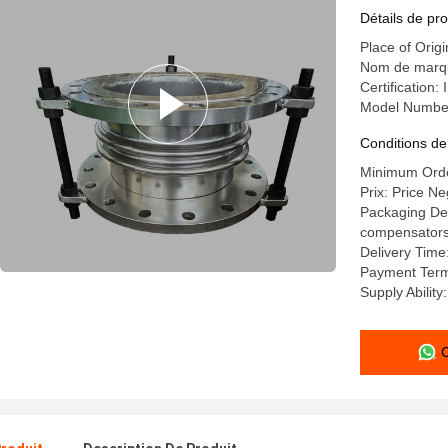
Détails de pro
Place of Orig
Nom de marqu
Certification
Model Numbe
Conditions de
Minimum Order
Prix: Price Ne
Packaging Deta
compensators a
Delivery Time
Payment Term
Supply Abilit