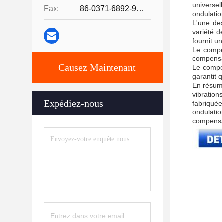
universel
Fax:
86-0371-6892-9024
ondulatio
L'une des
variété d
fournit u
Le compe
compensat
Causez Maintenant
Le compen
garantit 
En résumé
vibratio
Expédiez-nous
fabriqué
ondulati
compensat