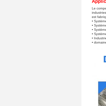
Applic
Le compen
industrie
est fabri
• Systèm
• Systèm
• Système
• Système
• Industr
• domaine