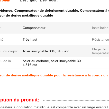
Produit
Description De Produit
évidence:
Compensateur de déferlement durable
,
Compensateur à o
r de dérive métallique durable
:
Compensateur
Installation
ité:
Très haut
Résistance
Plage de
au du corps:
Acier inoxydable 304, 316, etc.
températur
u de la
Acier au carbone, acier inoxydable 30
4,316,etc.
r de dérive métallique durable pour la résistance à la corrosion
ption du produit:
sateur à ondulation métallique est compatible avec un large éventail d