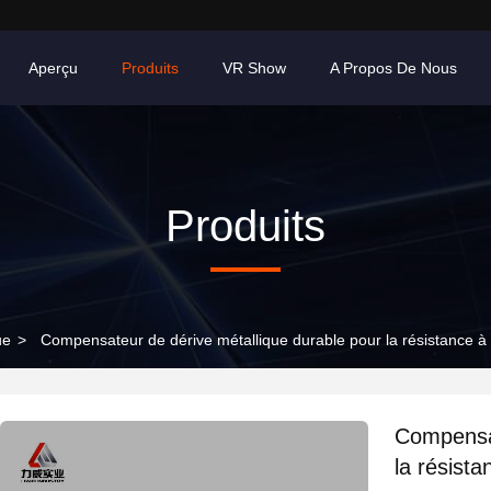
Aperçu
Produits
VR Show
A Propos De Nous
Produits
ue
>
Compensateur de dérive métallique durable pour la résistance à 
Compensat
la résista