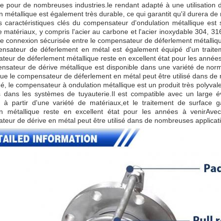
le pour de nombreuses industries.le rendant adapté à une utilisation
n métallique est également très durable, ce qui garantit qu'il durera 
 caractéristiques clés du compensateur d'ondulation métallique est s
e matériaux, y compris l'acier au carbone et l'acier inoxydable 304, 31
ne connexion sécurisée entre le compensateur de déferlement métalliqu
nsateur de déferlement en métal est également équipé d'un traitem
eur de déferlement métallique reste en excellent état pour les années
sateur de dérive métallique est disponible dans une variété de norm
que le compensateur de déferlement en métal peut être utilisé dans de n
, le compensateur à ondulation métallique est un produit très polyvalen
ns dans les systèmes de tuyauterie.Il est compatible avec un large é
e à partir d'une variété de matériaux,et le traitement de surface
on métallique reste en excellent état pour les années à venirAve
eur de dérive en métal peut être utilisé dans de nombreuses applicati