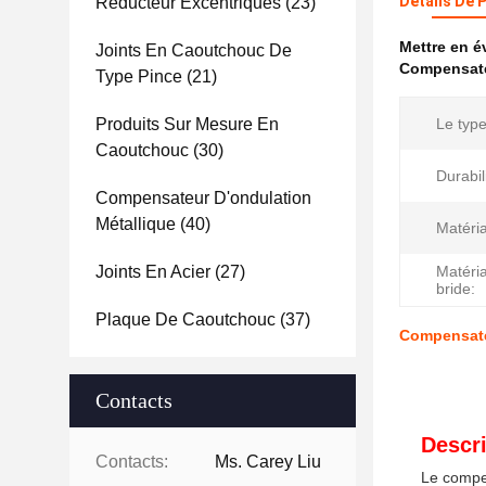
Détails De 
Réducteur Excentriques
(23)
Mettre en 
Joints En Caoutchouc De
Compensateu
Type Pince
(21)
Produits Sur Mesure En
Le type
Caoutchouc
(30)
Durabil
Compensateur D'ondulation
Métallique
(40)
Matéri
Joints En Acier
(27)
Matéria
bride:
Plaque De Caoutchouc
(37)
Compensateu
Contacts
Descri
Contacts:
Ms. Carey Liu
Le compen