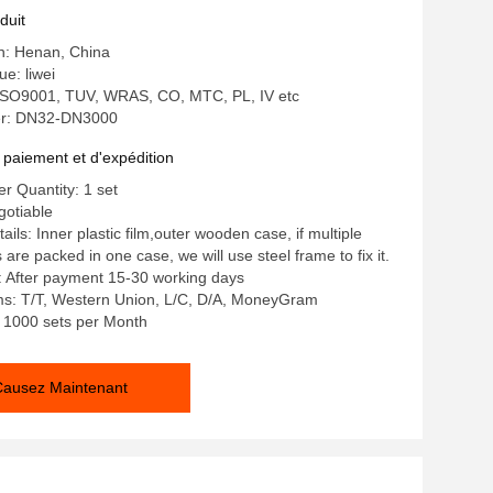
duit
in: Henan, China
e: liwei
: ISO9001, TUV, WRAS, CO, MTC, PL, IV etc
r: DN32-DN3000
 paiement et d'expédition
 Quantity: 1 set
gotiable
ils: Inner plastic film,outer wooden case, if multiple
re packed in one case, we will use steel frame to fix it.
: After payment 15-30 working days
s: T/T, Western Union, L/C, D/A, MoneyGram
y: 1000 sets per Month
Causez Maintenant