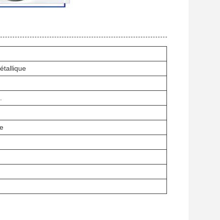
tallique
.
te