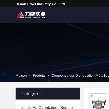
Henan Liwei Industry Co., Ltd.
Maison
>
Produits
>
Compensateur D'ondulation Métalliq
Catégories
Joints En Caoutchouc Souple