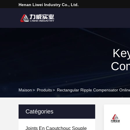
Henan Liwei Industry Co., Ltd.
Key
Com
Maison
>
Produits
>
Rectangular Ripple Compensator Onlin
Catégories
Joints En Caoutchouc Souple