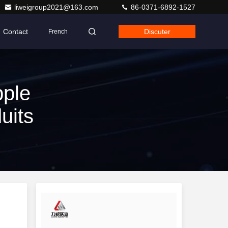
liweigroup2021@163.com
86-0371-6892-1527
Contact
Discuter
French
pple
uits