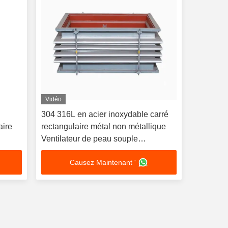
Vidéo
304 316L en acier inoxydable carré
aire
rectangulaire métal non métallique
Ventilateur de peau souple
Compensateur de conduit d'air de
Causez Maintenant '
combustion