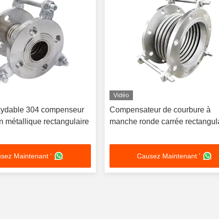
Vidéo
oxydable 304 compenseur
Compensateur de courbure à
n métallique rectangulaire
manche ronde carrée rectangul
sez Maintenant '
Causez Maintenant '