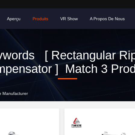
Aperçu
Produits
VR Show
A Propos De Nous
words [ Rectangular Ri
pensator ] Match 3 Prod
e Manufacturer