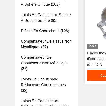
À Sphère Unique
(102)
Joints En Caoutchouc Souple
À Double Sphère
(83)
Pièces En Caoutchouc
(126)
Compensateur De Tissus Non
Vidéo
Métalliques
(37)
L'acier in
Compensateur De
d'ondulatio
Caoutchouc Non Métallique
rond DIN
(27)
Cau
Joints De Caoutchouc
Réducteurs Concentriques
(32)
Joints En Caoutchouc