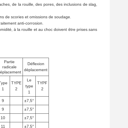
ches, de la rouille, des pores, des inclusions de slag,
ions de scories et omissions de soudage.
raitement anti-corrosion.
midité, à la rouille et au choc doivent être prises.sans
Partie
Déflexion
radicale
déplacement
éplacement
Le
Type
TYPE
TYPF
type
1
2
2
1
9
±7,5°
9
±7,5°
10
±7,5°
11
±7,5°