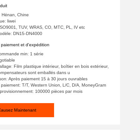
duit
e: Hénan, Chine
e: liwei
: ISO9001, TUV, WRAS, CO, MTC, PL, IV etc
odèle: DN15-DN4000
 paiement et d'expédition
commande min: 1 série
gotiable
llage: Film plastique intérieur, boîtier en bois extérieur,
compensateurs sont emballés dans u
aison: Après paiement 15 à 30 jours ouvrables
e paiement: T/T, Western Union, L/C, D/A, MoneyGram
provisionnement: 100000 pièces par mois
Causez Maintenant