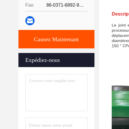
Fax:
86-0371-6892-9024
Descrip
Le joint 
processu
déplaceme
Causez Maintenant
diamètres
150 ° CPo
Expédiez-nous