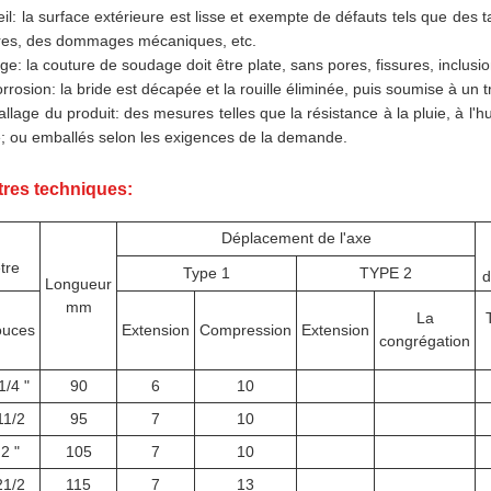
il: la surface extérieure est lisse et exempte de défauts tels que des ta
ures, des dommages mécaniques, etc.
e: la couture de soudage doit être plate, sans pores, fissures, inclus
orrosion: la bride est décapée et la rouille éliminée, puis soumise à un t
llage du produit: des mesures telles que la résistance à la pluie, à l'hu
; ou emballés selon les exigences de la demande.
res techniques:
Déplacement de l'axe
tre
Type 1
TYPE 2
d
Longueur
mm
La
ouces
Extension
Compression
Extension
congrégation
1/4 "
90
6
10
11/2
95
7
10
2 "
105
7
10
21/2
115
7
13