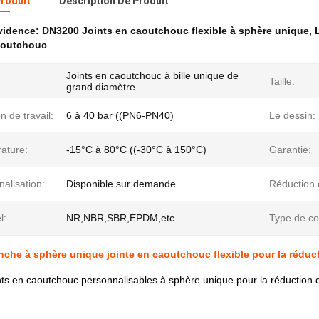
Produit
Description De Produit
évidence:
DN3200 Joints en caoutchouc flexible à sphère unique
,
caoutchouc
Joints en caoutchouc à bille unique de
Taille:
grand diamètre
n de travail:
6 à 40 bar ((PN6-PN40)
Le dessin:
ature:
-15°C à 80°C ((-30°C à 150°C)
Garantie:
alisation:
Disponible sur demande
Réduction d
l:
NR,NBR,SBR,EPDM,etc.
Type de co
che à sphère unique jointe en caoutchouc flexible pour la réduct
s en caoutchouc personnalisables à sphère unique pour la réduction d