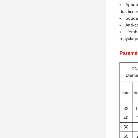
Appare
des fiss
Soudag
Anti-c
L'emba
recyclage
Paramèt
DN
Diamè
mm
p
32
1
40
50
65