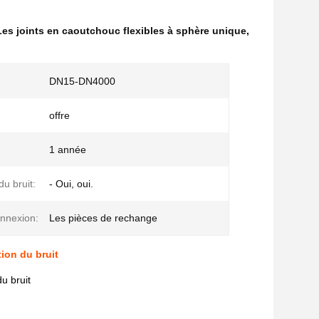
Les joints en caoutchouc flexibles à sphère unique
,
DN15-DN4000
offre
1 année
u bruit:
- Oui, oui.
nnexion:
Les pièces de rechange
ion du bruit
u bruit