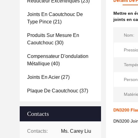
Détails De 
Réducteur Excentriques
(23)
Mettre en 
Joints En Caoutchouc De
joints en 
Type Pince
(21)
Produits Sur Mesure En
Nom:
Caoutchouc
(30)
Pressio
Compensateur D'ondulation
Métallique
(40)
Tempér
Joints En Acier
(27)
Personn
Plaque De Caoutchouc
(37)
Matérie
DN3200 Flan
Contacts
DN3200 Joint
Contacts:
Ms. Carey Liu