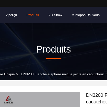
Aperçu
Produits
VR Show
A Propos De Nous
Produits
re Unique
>
DN3200 Flanche à sphère unique jointe en caoutchouc fle
DN3200 Fl
caoutchouc