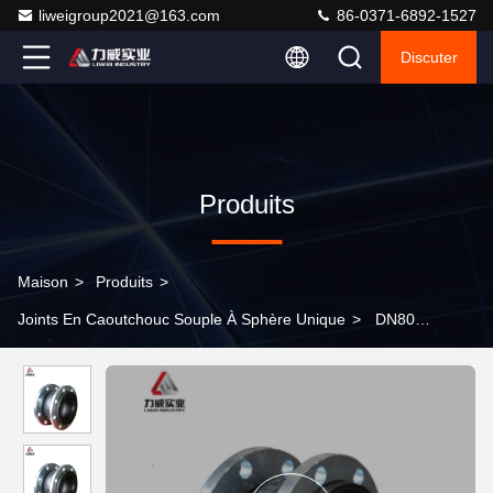
liweigroup2021@163.com
86-0371-6892-1527
Discuter
Produits
Maison
>
Produits
>
Joints En Caoutchouc Souple À Sphère Unique
>
DN80
Compensateur de bride en acier inoxydable 304 à sphère unique
en caoutchouc flexible