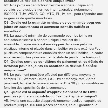
caoutchouc flexible à sphère unique liwei?
R2: Nos joints en caoutchouc flexible à sphère unique sont
certifiés par plusieurs normes internationales, notamment
ISO9001, TUV, WRAS, CO, MTC, PL, IV, etc., pour répondre aux
exigences de qualité mondiales.
Q3: Quelle est la quantité minimale de commande pour ces
joints en caoutchouc et comment sont-ils tarifiés et
emballés?
R3: La quantité minimale de commande pour les joints en
caoutchouc flexible à sphère unique Liwei est de 1
ensemble.chaque unité est enveloppée dans une pellicule
plastique interne et placée dans un boîtier en bois extérieurPour
plusieurs compensateurs emballés dans un seul boîtier, un cadre
en acier est utilisé pour assurer la stabilité pendant le transport.
Q4: Quelles sont les conditions de paiement et les délais de
livraison pour les joints en caoutchouc flexible à sphère
unique liwei?
R4: Le paiement peut être effectué par différents moyens, y
compris T/T, Western Union, L/C, D/A et MoneyGram. Après
paiement, le délai de livraison varie de 15 à 30 jours ouvrables,en
fonction des spécificités de la commande.
Q5: Quelle est la capacité d'approvisionnement de Liwei
pour ses joints en caoutchouc flexible à sphère unique?
A5: liwei a une capacité d'approvisionnement solide, capable de
produire jusqu'à 100 000 pièces par mois, ce qui garantit que