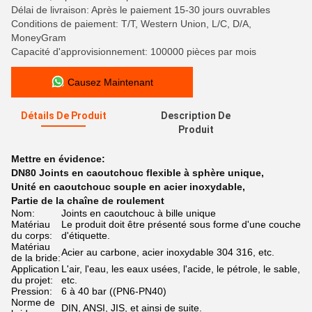
Délai de livraison: Après le paiement 15-30 jours ouvrables
Conditions de paiement: T/T, Western Union, L/C, D/A,
MoneyGram
Capacité d'approvisionnement: 100000 pièces par mois
Causez Maintenant
Détails De Produit
Description De
Produit
Mettre en évidence:
DN80 Joints en caoutchouc flexible à sphère unique
,
Unité en caoutchouc souple en acier inoxydable
,
Partie de la chaîne de roulement
Nom:
Joints en caoutchouc à bille unique
Matériau
Le produit doit être présenté sous forme d'une couche
du corps:
d'étiquette.
Matériau
Acier au carbone, acier inoxydable 304 316, etc.
de la bride:
Application
L'air, l'eau, les eaux usées, l'acide, le pétrole, le sable,
du projet:
etc.
Pression:
6 à 40 bar ((PN6-PN40)
Norme de
DIN, ANSI, JIS, et ainsi de suite.