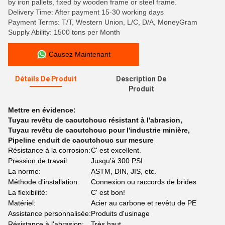
by iron pallets, fixed by wooden frame or steel frame.
Delivery Time: After payment 15-30 working days
Payment Terms: T/T, Western Union, L/C, D/A, MoneyGram
Supply Ability: 1500 tons per Month
Causez Maintenant
Détails De Produit
Description De
Produit
Mettre en évidence:
Tuyau revêtu de caoutchouc résistant à l'abrasion
,
Tuyau revêtu de caoutchouc pour l'industrie minière
,
Pipeline enduit de caoutchouc sur mesure
Résistance à la corrosion:
C' est excellent.
Pression de travail:
Jusqu'à 300 PSI
La norme:
ASTM, DIN, JIS, etc.
Méthode d'installation:
Connexion ou raccords de brides
La flexibilité:
C' est bon!
Matériel:
Acier au carbone et revêtu de PE
Assistance personnalisée:
Produits d'usinage
Résistance à l'abrasion:
Très haut