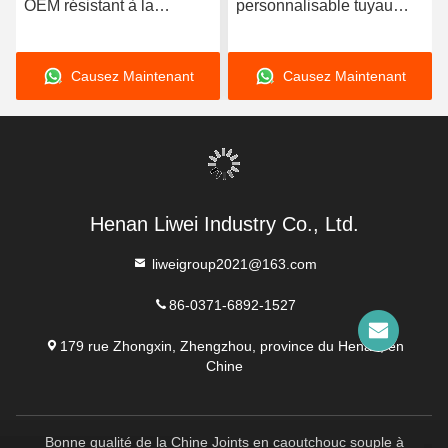
OEM résistant à la
personnalisable tuyau
corrosion avec support
revêtu de caoutchouc
personnalisé, doté d'un
conçu avec une épaisseur
Causez Maintenant
Causez Maintenant
matériau de doublure en
de revêtement de 3 à 8
néoprène EPDM et nitrile
mm offrant une excellente
en caoutchouc naturel
résistance à la corrosion
durable pour plus de
performances
Henan Liwei Industry Co., Ltd.
liweigroup2021@163.com
86-0371-6892-1527
179 rue Zhongxin, Zhengzhou, province du Henan, en
Chine
Bonne qualité de la Chine Joints en caoutchouc souple à