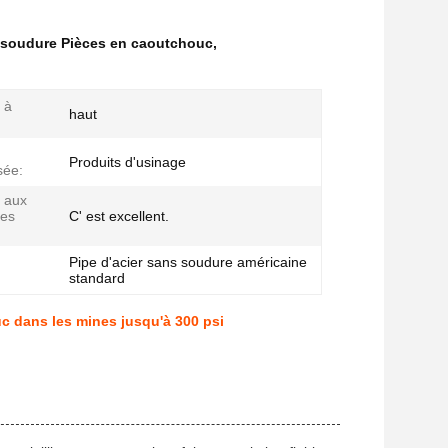
s soudure Pièces en caoutchouc
,
 à
haut
Produits d'usinage
sée:
 aux
res
C' est excellent.
Pipe d'acier sans soudure américaine
standard
c dans les mines jusqu'à 300 psi