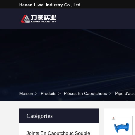
Henan Liwei Industry Co., Ltd.
Maison
>
Produits
>
Pièces En Caoutchouc
>
Pipe d'aci
Catégories
Joints En Caoutchouc Souple