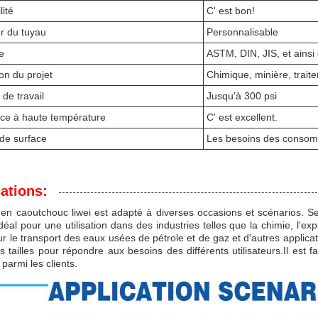
lité
C' est bon!
r du tuyau
Personnalisable
e
ASTM, DIN, JIS, et ainsi 
ion du projet
Chimique, minière, trait
 de travail
Jusqu'à 300 psi
ce à haute température
C' est excellent.
de surface
Les besoins des conso
ations:
en caoutchouc liwei est adapté à diverses occasions et scénarios. Ses 
déal pour une utilisation dans des industries telles que la chimie, l'ex
our le transport des eaux usées de pétrole et de gaz et d'autres applica
es tailles pour répondre aux besoins des différents utilisateurs.Il est fa
 parmi les clients.