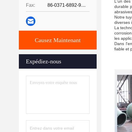
L'un des 
Fax:
86-0371-6892-9024
durable p
abrasives
Notre tuy
diverses 
La techno
corrosion
les appli
Causez Maintenant
Dans l'e
fiable et
Expédiez-nous