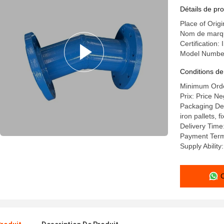
jusqu'à 30
Détails de pro
Place of Orig
Nom de marqu
Certification
Model Number
Conditions de
Minimum Order
Prix: Price Ne
Packaging Det
iron pallets, 
Delivery Time
Payment Term
Supply Abilit