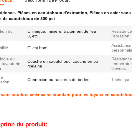
Produit
Description De Produit
évidence:
Pièces en caoutchouc d'extraction
,
Pièces en acier san
e de caoutchouc de 300 psi
tion du
Chimique, minière, traitement de l'ea
Résistance
u, etc.
l'abrasion:
Assistance
bilité:
C' est bon!
personnali
logie du
Résistance
Couche en caoutchouc, couche en po
 tuyauterie
températu
rcelaine
r:
élevées:
de
Connexion ou raccords de brides
Technique:
lation:
r sans soudure américaine standard pour les tuyaux en caoutchou
ption du produit: