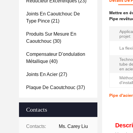
Détails De 
Réducteur Excentriques
(23)
Mettre en 
Joints En Caoutchouc De
Pipe revêtu
Type Pince
(21)
Applica
Produits Sur Mesure En
projet:
Caoutchouc
(30)
La flexi
Compensateur D'ondulation
Techno
Métallique
(40)
tube de
en acie
Joints En Acier
(27)
Métho
d'instal
Plaque De Caoutchouc
(37)
Pipe d'acie
Contacts
Descri
Contacts:
Ms. Carey Liu