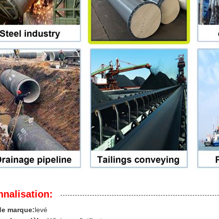
nalisation:
e marque:
levé