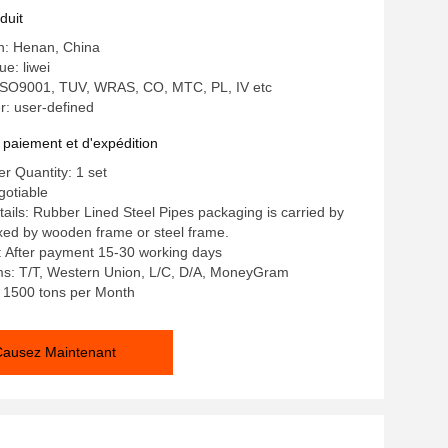
0 psi
duit
in: Henan, China
e: liwei
: ISO9001, TUV, WRAS, CO, MTC, PL, IV etc
: user-defined
 paiement et d'expédition
 Quantity: 1 set
gotiable
ails: Rubber Lined Steel Pipes packaging is carried by
fixed by wooden frame or steel frame.
: After payment 15-30 working days
s: T/T, Western Union, L/C, D/A, MoneyGram
y: 1500 tons per Month
Causez Maintenant