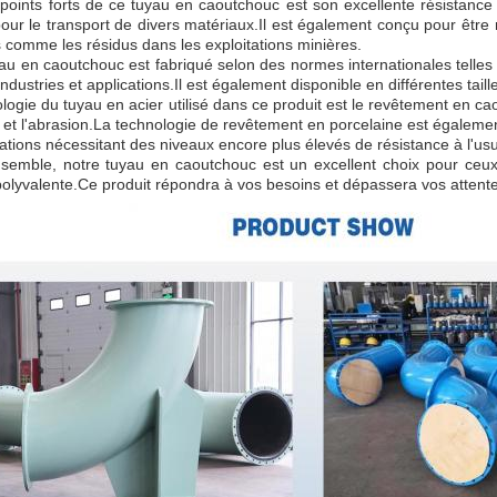
points forts de ce tuyau en caoutchouc est son excellente résistance au
our le transport de divers matériaux.Il est également conçu pour être r
 comme les résidus dans les exploitations minières.
au en caoutchouc est fabriqué selon des normes internationales telles
industries et applications.Il est également disponible en différentes tai
logie du tuyau en acier utilisé dans ce produit est le revêtement en ca
 et l'abrasion.La technologie de revêtement en porcelaine est également
cations nécessitant des niveaux encore plus élevés de résistance à l'us
nsemble, notre tuyau en caoutchouc est un excellent choix pour ceux 
 polyvalente.Ce produit répondra à vos besoins et dépassera vos attente