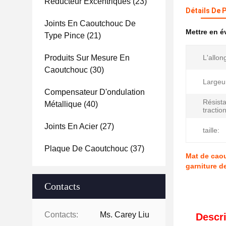
Réducteur Excentriques
(23)
Détails De 
Joints En Caoutchouc De
Mettre en 
Type Pince
(21)
Produits Sur Mesure En
L'allo
Caoutchouc
(30)
Largeu
Compensateur D'ondulation
Résista
Métallique
(40)
traction
Joints En Acier
(27)
taille:
Plaque De Caoutchouc
(37)
Mat de caou
garniture de
Contacts
Contacts:
Ms. Carey Liu
Descri