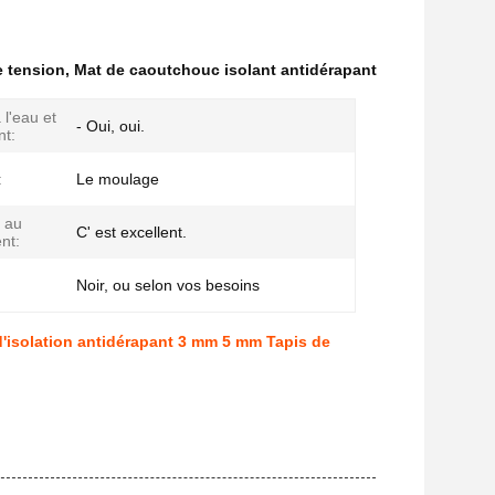
 tension
,
Mat de caoutchouc isolant antidérapant
 l'eau et
- Oui, oui.
nt:
:
Le moulage
 au
C' est excellent.
ent:
Noir, ou selon vos besoins
'isolation antidérapant 3 mm 5 mm Tapis de