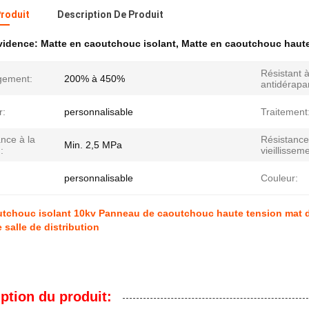
Produit
Description De Produit
évidence:
Matte en caoutchouc isolant
,
Matte en caoutchouc haute
Résistant à
ngement:
200% à 450%
antidérapa
r:
personnalisable
Traitement
nce à la
Résistance
Min. 2,5 MPa
:
vieillissem
personnalisable
Couleur:
tchouc isolant 10kv Panneau de caoutchouc haute tension mat d
 salle de distribution
ption du produit: