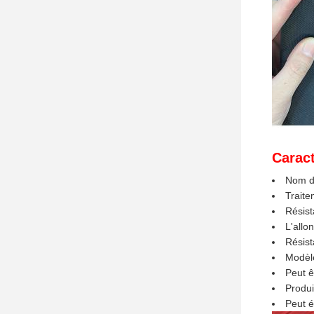
Caract
Nom du
Trait
Résist
L'all
Résist
Modèle
Peut ê
Produi
Peut é