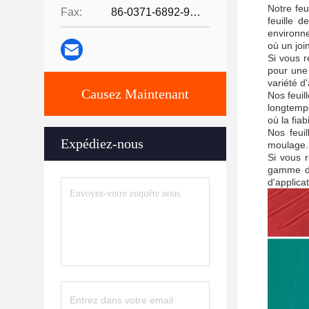
Notre feu
Fax:
86-0371-6892-9024
feuille 
environne
où un join
Si vous r
pour une 
variété d
Causez Maintenant
Nos feuil
longtemps
où la fiab
Nos feuil
Expédiez-nous
moulage.l
Si vous r
gamme de
d'applicat