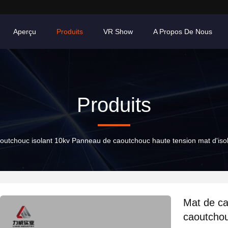
Aperçu
Produits
VR Show
A Propos De Nous
Produits
outchouc isolant 10kv Panneau de caoutchouc haute tension mat d'isol
Mat de ca
caoutchou