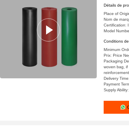
antidérap
Détails de pro
salle de d
Place of Orig
Nom de marqu
Certification
Model Number
Conditions de
Minimum Orde
Prix: Price Ne
Packaging Det
woven bag, if
reinforcement
Delivery Time
Payment Term
Supply Abilit