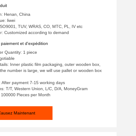
ant 3 mm 5 mm Tapis de garniture de
duit
istribution
in: Henan, China
e: liwei
: ISO9001, TUV, WRAS, CO, MTC, PL, IV etc
: Customized according to demand
 paiement et d'expédition
r Quantity: 1 piece
gotiable
ails: Inner plastic film packaging, outer wooden box,
 the number is large, we will use pallet or wooden box
: After payment 7-15 working days
s: T/T, Western Union, L/C, D/A, MoneyGram
y: 100000 Pieces per Month
Causez Maintenant