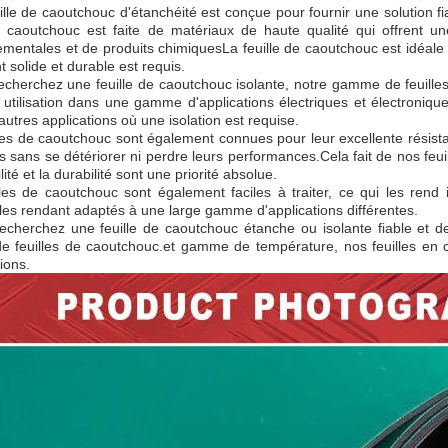
ille de caoutchouc d'étanchéité est conçue pour fournir une solution f
de caoutchouc est faite de matériaux de haute qualité qui offrent un
mentales et de produits chimiquesLa feuille de caoutchouc est idéale p
t solide et durable est requis.
echerchez une feuille de caoutchouc isolante, notre gamme de feuilles
utilisation dans une gamme d'applications électriques et électroniq
'autres applications où une isolation est requise.
les de caoutchouc sont également connues pour leur excellente résistanc
 sans se détériorer ni perdre leurs performances.Cela fait de nos feuil
ilité et la durabilité sont une priorité absolue.
les de caoutchouc sont également faciles à traiter, ce qui les rend 
es rendant adaptés à une large gamme d'applications différentes.
echerchez une feuille de caoutchouc étanche ou isolante fiable et d
 feuilles de caoutchouc.et gamme de température, nos feuilles en ca
ions.