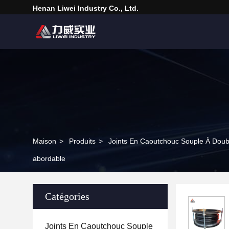
Henan Liwei Industry Co., Ltd.
Maison
>
Produits
>
Joints En Caoutchouc Souple À Doub
abordable
Catégories
Joints En Caoutchouc Souple