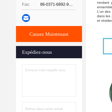
rendant 
Fax:
86-0371-6892-9024
ensembles
L'un des 
dans les 
et réside
Causez Maintenant
Expédiez-nous