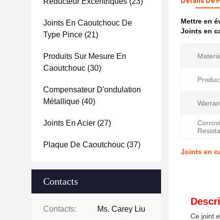
Détails De 
Réducteur Excentriques
(23)
Mettre en 
Joints En Caoutchouc De
Joints en c
Type Pince
(21)
Produits Sur Mesure En
Materia
Caoutchouc
(30)
Produc
Compensateur D'ondulation
Métallique
(40)
Warran
Joints En Acier
(27)
Corros
Resist
Plaque De Caoutchouc
(37)
Joints en c
Contacts
Descri
Contacts:
Ms. Carey Liu
Ce joint 