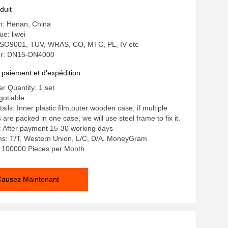
ix abordable
duit
in: Henan, China
e: liwei
: ISO9001, TUV, WRAS, CO, MTC, PL, IV etc
r: DN15-DN4000
 paiement et d'expédition
 Quantity: 1 set
gotiable
ils: Inner plastic film,outer wooden case, if multiple
re packed in one case, we will use steel frame to fix it.
: After payment 15-30 working days
s: T/T, Western Union, L/C, D/A, MoneyGram
y: 100000 Pieces per Month
Causez Maintenant