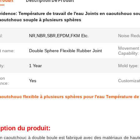
Produit
Description De Produit
évidence:
Température de travail de l'eau Joints en caoutchouc so
aoutchouc souple à plusieurs sphères
l:
NR,NBR,SBR,EPDM,FKM Etc.
Noise Redu
Movement
t name:
Double Sphere Flexible Rubber Joint
Capability:
ty:
1 Year
Mold type:
ion
Yes
Customizat
ance:
aoutchouc flexible à plusieurs sphères pour l'eau Température de 
ption du produit:
en caoutchouc à double boule est fabriqué avec des matériaux de haute q