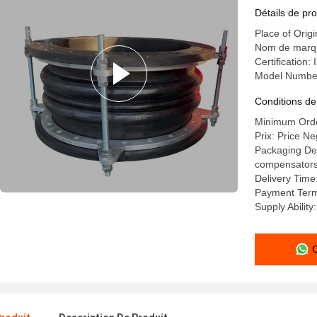
150C à pr
Détails de pro
Place of Orig
Nom de marqu
Certification
Model Numbe
Conditions de
Minimum Order
Prix: Price Ne
Packaging Deta
compensators a
Delivery Time
Payment Term
Supply Abilit