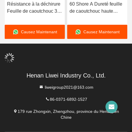
Résistance à la déchirure
60 Shore A Dureté feuille
Feuille de caoutchouc 30
de caoutchouc haute
KNm Excellente
température avec une
résistance au
excellente résistance
Causez Maintenant
Causez Maintenant
vieillissement Tailles 1-50
Idéal pour les joints
mm X 06-2 m X 1-20 m
d'étanchéité thermique et
Idéal pour les applications
l'isolation
industrielles lourdes
Henan Liwei Industry Co., Ltd.
liweigroup2021@163.com
86-0371-6892-1527
179 rue Zhongxin, Zhengzhou, province du Henan, en
Chine