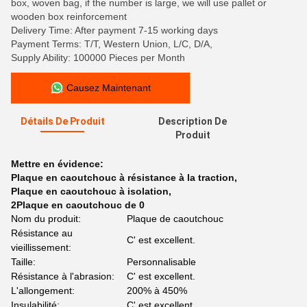
box, woven bag, if the number is large, we will use pallet or
wooden box reinforcement
Delivery Time: After payment 7-15 working days
Payment Terms: T/T, Western Union, L/C, D/A,
Supply Ability: 100000 Pieces per Month
Causez Maintenant
Détails De Produit
Description De
Produit
Mettre en évidence:
Plaque en caoutchouc à résistance à la traction
,
Plaque en caoutchouc à isolation
,
2Plaque en caoutchouc de 0
Nom du produit:
Plaque de caoutchouc
Résistance au
C' est excellent.
vieillissement:
Taille:
Personnalisable
Résistance à l'abrasion:
C' est excellent.
L'allongement:
200% à 450%
Insulabilité:
C' est excellent.