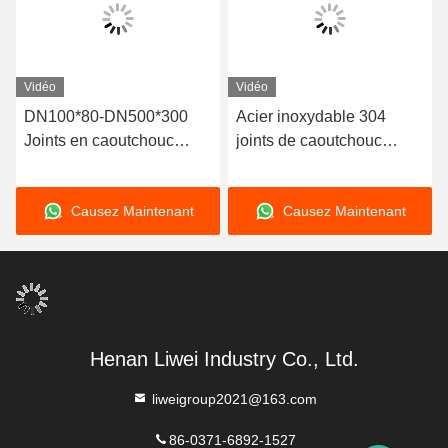
Vidéo
Vidéo
DN100*80-DN500*300
Acier inoxydable 304
Joints en caoutchouc
joints de caoutchouc
réducteur excentrique
réducteurs excentriques à
pour une plage de
bride pour
Causez Maintenant
Causez Maintenant
température de -15 à 80
environnements sous
°C Spécial -30 à 150 °C
pression
Henan Liwei Industry Co., Ltd.
liweigroup2021@163.com
86-0371-6892-1527