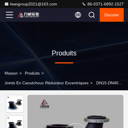
liweigroup2021@163.com
86-0371-6892-1527
Discuter
Produits
Maison
>
Produits
>
Joints En Caoutchouc Réducteur Excentriques
>
DN15-DN4000
Joints de caoutchouc réducteur excentriques proposés avec
dessin de bride en acier au carbone