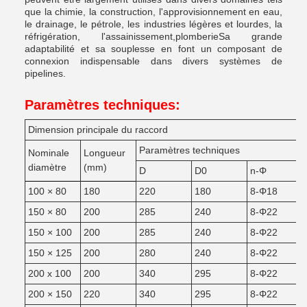
que la chimie, la construction, l'approvisionnement en eau,
le drainage, le pétrole, les industries légères et lourdes, la
réfrigération, l'assainissement,plomberieSa grande
adaptabilité et sa souplesse en font un composant de
connexion indispensable dans divers systèmes de
pipelines.
Paramètres techniques:
Dimension principale du raccord
Paramètres techniques
Nominale
Longueur
diamètre
(mm)
D
D0
n-Φ
100 × 80
180
220
180
8-Φ18
150 × 80
200
285
240
8-Φ22
150 × 100
200
285
240
8-Φ22
150 × 125
200
280
240
8-Φ22
200 x 100
200
340
295
8-Φ22
200 × 150
220
340
295
8-Φ22