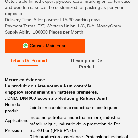
Outer: Safe firmed export plywood case, marking on carton case
and wooden case can be customized, or packing as per your
requests.
Delivery Time: After payment 15-30 working days
Payment Terms: T/T, Western Union, L/C, D/A, MoneyGram
Supply Ability: 100000 Pieces per Month
Causez Maintenant
Détails De Produit
Description De
Produit
Mettre en évidence:
Le produit doit être soumis à un contrôle
d'approvisionnement en matières premières.
,
DN15-DN4000 Eccentric Reducing Rubber Joint
Nom du
Joints en caoutchouc réducteur excentriques
produit:
Industrie pétrolière, industrie minière, industrie
Applications:
métallurgique, industrie de la protection de l'en
Pression:
6 à 40 bar ((PN6-PN40)
Rich production experience, Professional technical