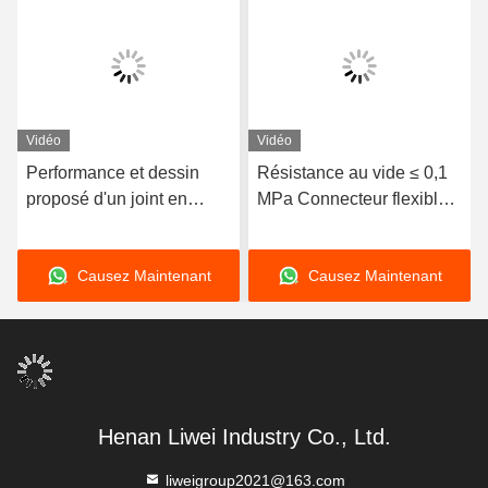
Vidéo
Vidéo
Performance et dessin
Résistance au vide ≤ 0,1
proposé d'un joint en
MPa Connecteur flexible
caoutchouc concentrique
concentrique pour
avec type d'installation
résistance aux eaux
Causez Maintenant
Causez Maintenant
horizontale / verticale
usées
Henan Liwei Industry Co., Ltd.
liweigroup2021@163.com