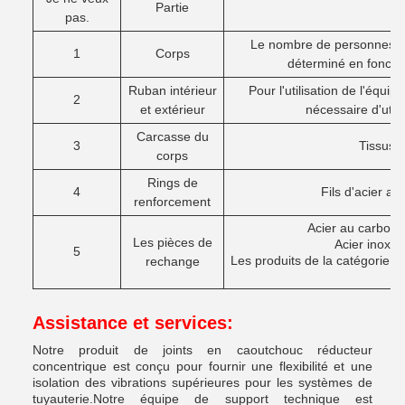
Partie
M
pas.
Le nombre de personnes c
1
Corps
déterminé en fonction
Ruban intérieur
Pour l'utilisation de l'équip
2
et extérieur
nécessaire d'util
Carcasse du
3
Tissus d
corps
Rings de
4
Fils d'acier au 
renforcement
Acier au carbone
Les pièces de
Acier inoxy
5
Les produits de la catégorie 
rechange
Assistance et services:
Notre produit de joints en caoutchouc réducteur
concentrique est conçu pour fournir une flexibilité et une
isolation des vibrations supérieures pour les systèmes de
tuyauterie.Notre équipe de support technique est