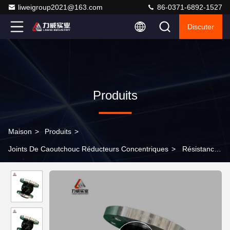
liweigroup2021@163.com
86-0371-6892-1527
Discuter
Produits
Maison
>
Produits
>
Joints De Caoutchouc Réducteurs Concentriques
>
Résistance
à la corrosion Joint en caoutchouc réducteur concentrique pour la
pression nominale PN6-PN40