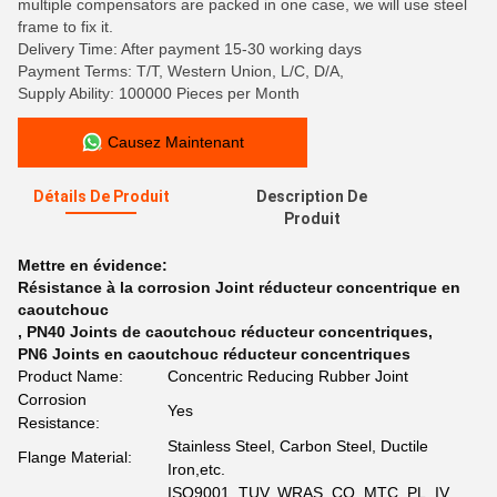
multiple compensators are packed in one case, we will use steel
frame to fix it.
Delivery Time: After payment 15-30 working days
Payment Terms: T/T, Western Union, L/C, D/A,
Supply Ability: 100000 Pieces per Month
Causez Maintenant
Détails De Produit
Description De
Produit
Mettre en évidence:
Résistance à la corrosion Joint réducteur concentrique en
caoutchouc
,
PN40 Joints de caoutchouc réducteur concentriques
,
PN6 Joints en caoutchouc réducteur concentriques
Product Name:
Concentric Reducing Rubber Joint
Corrosion
Yes
Resistance:
Stainless Steel, Carbon Steel, Ductile
Flange Material:
Iron,etc.
ISO9001, TUV, WRAS, CO, MTC, PL, IV,