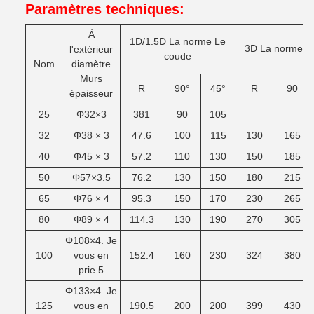
Paramètres techniques:
À
1D/1.5D
La norme
Le
3D
La norme
L
l'extérieur
coude
Nom
diamètre
Murs
R
90°
45°
R
90
épaisseur
25
Φ32×3
381
90
105
32
Φ38 × 3
47.6
100
115
130
165
40
Φ45 × 3
57.2
110
130
150
185
50
Φ57×3.5
76.2
130
150
180
215
65
Φ76 × 4
95.3
150
170
230
265
80
Φ89 × 4
114.3
130
190
270
305
Φ108×4. Je
100
vous en
152.4
160
230
324
380
prie.5
Φ133×4. Je
125
vous en
190.5
200
200
399
430