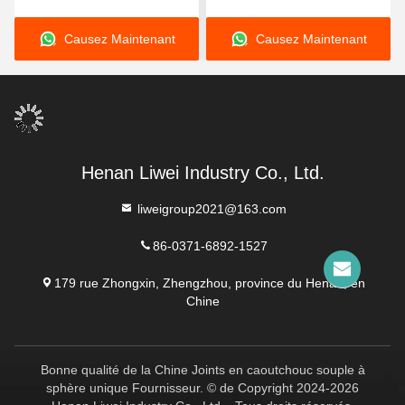
personnalisé, doté d'un
conçu avec une épaisseur
Causez Maintenant
Causez Maintenant
matériau de doublure en
de revêtement de 3 à 8
néoprène EPDM et nitrile
mm offrant une excellente
en caoutchouc naturel
résistance à la corrosion
durable pour plus de
performances
Henan Liwei Industry Co., Ltd.
liweigroup2021@163.com
86-0371-6892-1527
179 rue Zhongxin, Zhengzhou, province du Henan, en
Chine
Bonne qualité de la Chine Joints en caoutchouc souple à
sphère unique Fournisseur. © de Copyright 2024-2026