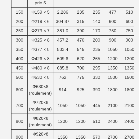
prie.5
150
Φ159 × 5
2,286
235
235
477
510
200
Φ219 × 6
304.87
315
140
600
600
250
Φ273 × 7
381.0
390
170
750
750
300
Φ325 × 8
457.2
470
200
900
900
350
Φ377 × 8
533.4
545
235
1050
1050
400
Φ426 × 8
609.6
620
265
1200
1200
450
Φ480 × 8
685.8
700
295
1350
1350
500
Φ530 × 8
762
775
330
1500
1500
Φ630×8
600
914
925
390
1800
1800
(roulement)
Φ720×8
700
1050
1050
445
2100
2100
(roulement)
Φ820×8
800
1200
1200
510
2400
2400
(roulement)
Φ920×8
900
1350
1350
570
2700
2700