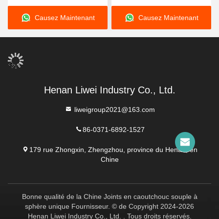
personnalisé, doté d'un
conçu avec une épaisseur
Causez Maintenant
Causez Maintenant
matériau de doublure en
de revêtement de 3 à 8
néoprène EPDM et nitrile
mm offrant une excellente
en caoutchouc naturel
résistance à la corrosion
durable pour plus de
performances
Henan Liwei Industry Co., Ltd.
liweigroup2021@163.com
86-0371-6892-1527
179 rue Zhongxin, Zhengzhou, province du Henan, en
Chine
Bonne qualité de la Chine Joints en caoutchouc souple à
sphère unique Fournisseur. © de Copyright 2024-2026
Henan Liwei Industry Co., Ltd. . Tous droits réservés.