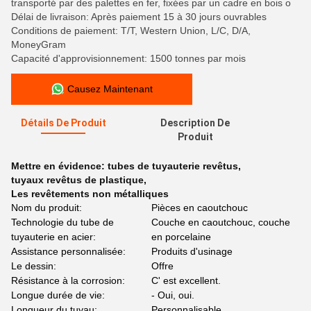
transporté par des palettes en fer, fixées par un cadre en bois o
Délai de livraison: Après paiement 15 à 30 jours ouvrables
Conditions de paiement: T/T, Western Union, L/C, D/A,
MoneyGram
Capacité d'approvisionnement: 1500 tonnes par mois
Causez Maintenant
Détails De Produit
Description De
Produit
Mettre en évidence:
tubes de tuyauterie revêtus
,
tuyaux revêtus de plastique
,
Les revêtements non métalliques
Nom du produit:
Pièces en caoutchouc
Technologie du tube de
Couche en caoutchouc, couche
tuyauterie en acier:
en porcelaine
Assistance personnalisée:
Produits d'usinage
Le dessin:
Offre
Résistance à la corrosion:
C' est excellent.
Longue durée de vie:
- Oui, oui.
Longueur du tuyau:
Personnalisable