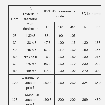
À
1D/1.5D
La norme
Le
3D
La norme
L
l'extérieur
coude
Nom
diamètre
Murs
R
90°
45°
R
90
épaisseur
25
Φ32×3
381
90
105
32
Φ38 × 3
47.6
100
115
130
165
40
Φ45 × 3
57.2
110
130
150
185
50
Φ57×3.5
76.2
130
150
180
215
65
Φ76 × 4
95.3
150
170
230
265
80
Φ89 × 4
114.3
130
190
270
305
Φ108×4. Je
100
vous en
152.4
160
230
324
380
prie.5
Φ133×4. Je
125
vous en
190.5
200
200
399
430
prie.5