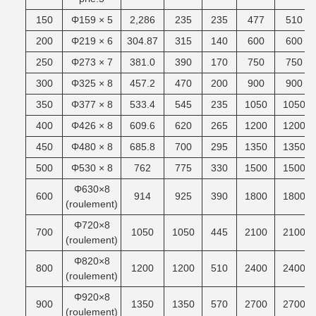
150
Φ159 × 5
2,286
235
235
477
510
200
Φ219 × 6
304.87
315
140
600
600
250
Φ273 × 7
381.0
390
170
750
750
300
Φ325 × 8
457.2
470
200
900
900
350
Φ377 × 8
533.4
545
235
1050
1050
400
Φ426 × 8
609.6
620
265
1200
1200
450
Φ480 × 8
685.8
700
295
1350
1350
500
Φ530 × 8
762
775
330
1500
1500
Φ630×8
600
914
925
390
1800
1800
(roulement)
Φ720×8
700
1050
1050
445
2100
2100
(roulement)
Φ820×8
800
1200
1200
510
2400
2400
(roulement)
Φ920×8
900
1350
1350
570
2700
2700
(roulement)