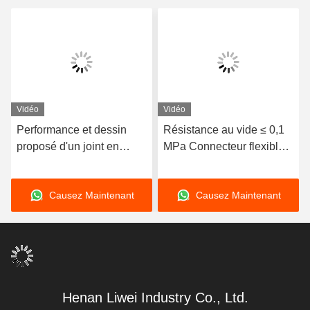
Vidéo
Vidéo
Performance et dessin
Résistance au vide ≤ 0,1
proposé d'un joint en
MPa Connecteur flexible
caoutchouc concentrique
concentrique pour
avec type d'installation
résistance aux eaux
Causez Maintenant
Causez Maintenant
horizontale / verticale
usées
Henan Liwei Industry Co., Ltd.