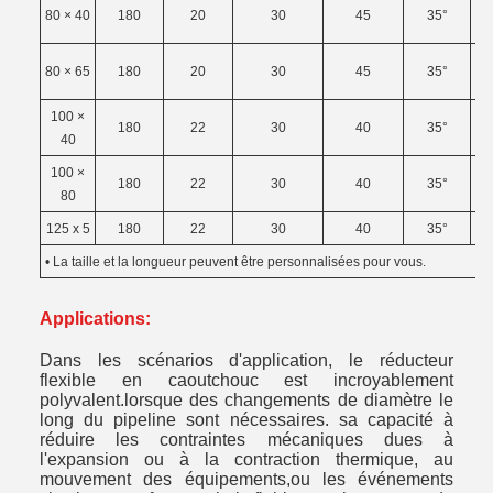
3
80 × 40
180
20
30
45
35°
4
80 × 65
180
20
30
45
35°
100 ×
5
180
22
30
40
35°
40
100 ×
5
180
22
30
40
35°
80
125 x 5
180
22
30
40
35°
60
• La taille et la longueur peuvent être personnalisées pour vous.
Applications:
Dans les scénarios d'application, le réducteur
flexible en caoutchouc est incroyablement
polyvalent.lorsque des changements de diamètre le
long du pipeline sont nécessaires. sa capacité à
réduire les contraintes mécaniques dues à
l'expansion ou à la contraction thermique, au
mouvement des équipements,ou les événements