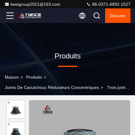
liweigroup2021@163.com
86-0371-6892-1527
Discuter
Produits
Maison
>
Produits
>
Joints De Caoutchouc Réducteurs Concentriques
>
Trois joints
en caoutchouc à billes assurant une connexion fluide et sûre des
tuyaux