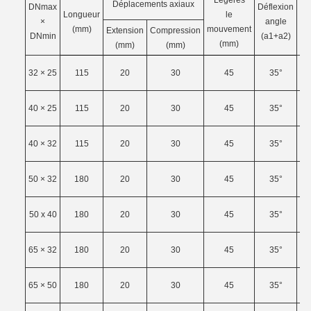
Légères
Déplacements axiaux
DNmax
Déflexion
D
Longueur
le
×
angle
(mm)
mouvement
Extension
Compression
DNmin
(a1+a2)
D
(mm)
(mm)
(mm)
1
32 × 25
115
20
30
45
35°
1
40 × 25
115
20
30
45
35°
1
40 × 32
115
20
30
45
35°
2
50 × 32
180
20
30
45
35°
2
50 x 40
180
20
30
45
35°
2
65 × 32
180
20
30
45
35°
3
65 × 50
180
20
30
45
35°