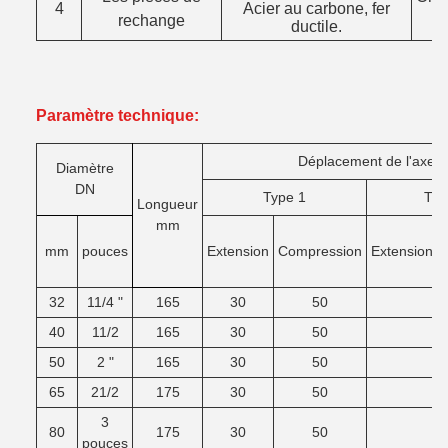
4
Acier au carbone, fer
rechange
ductile.
Paramètre technique:
Déplacement de l'axe
Diamètre
DN
Type 1
TYP
Longueur
mm
mm
pouces
Extension
Compression
Extension
32
11/4 "
165
30
50
40
11/2
165
30
50
50
2 "
165
30
50
65
21/2
175
30
50
3
80
175
30
50
pouces