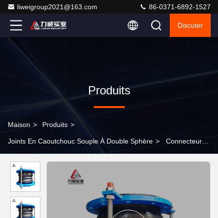
liweigroup2021@163.com
86-0371-6892-1527
Discuter
Produits
Maison
>
Produits
>
Joints En Caoutchouc Souple À Double Sphère
>
Connecteurs
flexibles en caoutchouc à flancs PN6 Double sphère à pression
conjointe flexible avec boulons et écrous