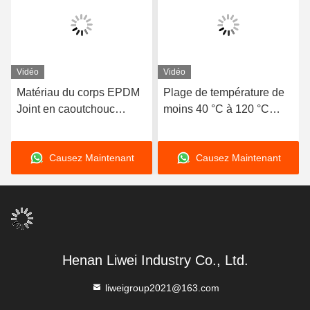
Vidéo
Vidéo
Matériau du corps EPDM
Plage de température de
Joint en caoutchouc
moins 40 °C à 120 °C
flexible à double sphère
Double sphère articulation
conçu avec des extrémités
en caoutchouc flexible
Causez Maintenant
Causez Maintenant
en bride assurant
Longue durée de vie
l'étanchéité et la flexibilité
dans les systèmes de
transport de fluides
Henan Liwei Industry Co., Ltd.
liweigroup2021@163.com