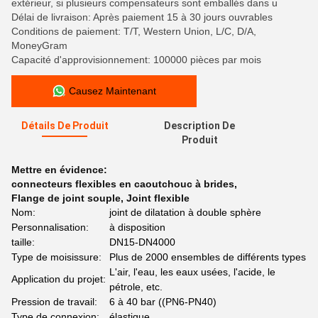
extérieur, si plusieurs compensateurs sont emballés dans u
Délai de livraison: Après paiement 15 à 30 jours ouvrables
Conditions de paiement: T/T, Western Union, L/C, D/A,
MoneyGram
Capacité d'approvisionnement: 100000 pièces par mois
Causez Maintenant
Détails De Produit
Description De
Produit
Mettre en évidence:
connecteurs flexibles en caoutchouc à brides
,
Flange de joint souple
,
Joint flexible
Nom:
joint de dilatation à double sphère
Personnalisation:
à disposition
taille:
DN15-DN4000
Type de moisissure:
Plus de 2000 ensembles de différents types
L'air, l'eau, les eaux usées, l'acide, le
Application du projet:
pétrole, etc.
Pression de travail:
6 à 40 bar ((PN6-PN40)
Type de connexion:
élastique