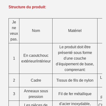
Structure du produit:
Je
ne
Nom
Matériel
veux
pas.
Le produit doit être
présenté sous forme
En caoutchouc
Sé
1
d'une couche
extérieur/intérieur
d'équipement de base,
comprenant:
La 
2
Cadre
Tissus de fils de nylon
Anneaux sous
3
Fil de fer métallique
pression
pre
d'acier inoxydable,
Les pièces de
Choi