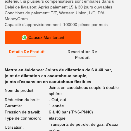
extérieur, si plusieurs compensateurs sont emballés dans u
Délai de livraison: Après paiement 15 à 30 jours ouvrables
Conditions de paiement: T/T, Western Union, L/C, D/A,
MoneyGram
Capacité d'approvisionnement: 100000 pièces par mois
Causez Maintenant
Détails De Produit
Description De
Produit
Mettre en évidence:
Joints de dilatation de 6 à 40 bar
,
joint de dilatation en caoutchouc souple
,
joints d'expansion en caoutchouc flexibles
Joints en caoutchouc souple à double
Nom du produit:
sphère
Réduction du bruit:
- Oui, oui.
Garantie:
1 année
Pression de travail:
6 à 40 bar ((PN6-PN40)
Type de connexion:
élastique
Transports de pétrole, de gaz, d'eaux
Utilisation:
usées