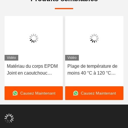
Vidéo
Vidéo
Matériau du corps EPDM
Plage de température de
Joint en caoutchouc
moins 40 °C à 120 °C
flexible à double sphère
Double sphère articulation
conçu avec des extrémités
en caoutchouc flexible
Causez Maintenant
Causez Maintenant
en bride assurant
Longue durée de vie
l'étanchéité et la flexibilité
dans les systèmes de
transport de fluides