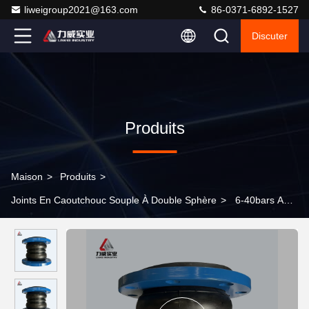
liweigroup2021@163.com
86-0371-6892-1527
Discuter
Produits
Maison
>
Produits
>
Joints En Caoutchouc Souple À Double Sphère
>
6-40bars Ansi
Flexible Rubber Expansion Joint Multi sphère