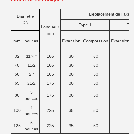
Déplacement de l'axe
Diamètre
DN
Type 1
TYP
Longueur
mm
mm
pouces
Extension
Compression
Extension
32
11/4 "
165
30
50
40
11/2
165
30
50
50
2 "
165
30
50
65
21/2
175
30
50
3
80
175
30
50
pouces
4
100
225
35
50
pouces
5
125
225
35
50
pouces