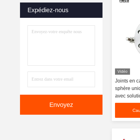
Expédiez-nous
Vidéo
Joints en c
sphère uni
avec soluti
Envoyez
Cau