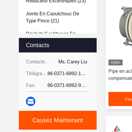
Réducteur Excentriques
(23)
Joints En Caoutchouc De
Type Pince
(21)
Produits Sur Mesure En
Caoutchouc
(30)
Contacts
Compensateur D'ondulation
Métallique
(38)
Contacts:
Ms. Carey Liu
Vidéo
Pipe en aci
Télégramme:
86-0371-6892-1527
Joints En Acier
(27)
compensate
Fax:
86-0371-6892-9024
Plaque De Caoutchouc
(25)
Cau
Causez Maintenant