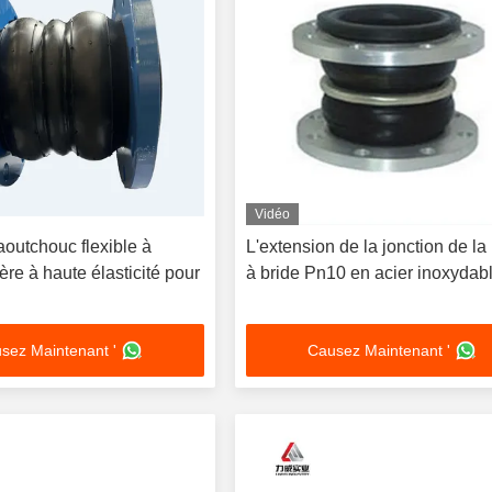
Vidéo
aoutchouc flexible à
L'extension de la jonction de la
re à haute élasticité pour
à bride Pn10 en acier inoxydab
sez Maintenant '
Causez Maintenant '