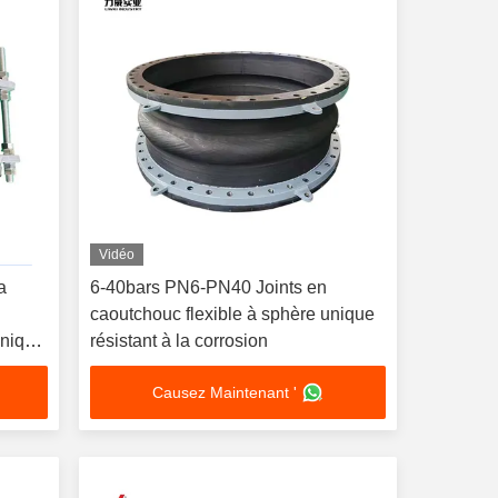
Vidéo
a
6-40bars PN6-PN40 Joints en
caoutchouc flexible à sphère unique
unique
résistant à la corrosion
Causez Maintenant '