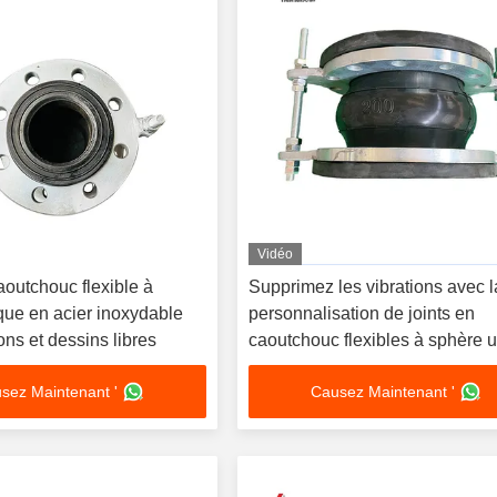
Vidéo
aoutchouc flexible à
Supprimez les vibrations avec l
que en acier inoxydable
personnalisation de joints en
ons et dessins libres
caoutchouc flexibles à sphère 
DN15-DN4000
sez Maintenant '
Causez Maintenant '