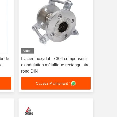
Vidéo
 bride
L'acier inoxydable 304 compenseur
le
d'ondulation métallique rectangulaire
rond DIN
Causez Maintenant '