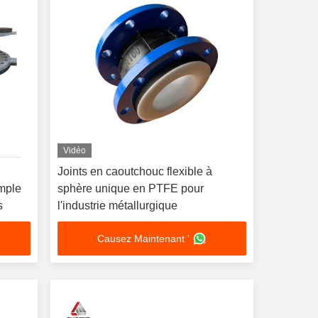
Vidéo
Joints en caoutchouc flexible à
imple
sphère unique en PTFE pour
s
l'industrie métallurgique
Causez Maintenant '