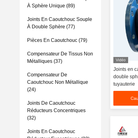
À Sphère Unique
(89)
Joints En Caoutchouc Souple
À Double Sphère
(77)
Pièces En Caoutchouc
(79)
Compensateur De Tissus Non
Vidéo
Métalliques
(37)
Joints en c
Compensateur De
double sphè
Caoutchouc Non Métallique
tuyauterie
(24)
Cau
Joints De Caoutchouc
Réducteurs Concentriques
(32)
Joints En Caoutchouc