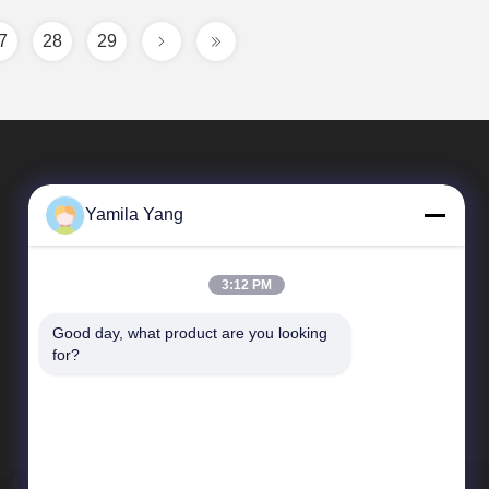
7
28
29
Yamila Yang
3:12 PM
Good day, what product are you looking 
Liens Rapides
for?
Profil d'entreprise
Visite d'usine
Contrôle de qualité