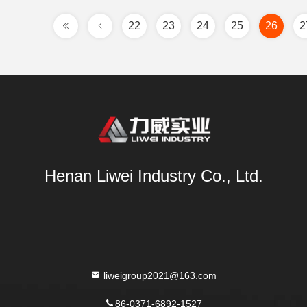
22
23
24
25
26
2
Henan Liwei Industry Co., Ltd.
liweigroup2021@163.com
86-0371-6892-1527