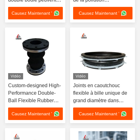
être personnalisés en
atmosphérique, d'un
Causez Maintenant '
Causez Maintenant '
lots pour assurer une
dispositif de détection de
connexion de tuyaux
la pollution atmosphérique
sûre
et d'un dispositif de
détection de la pollution
atmosphérique.
Vidéo
Vidéo
Custom-designed High-
Joints en caoutchouc
Performance Double-
flexible à bille unique de
Ball Flexible Rubber
grand diamètre dans
Joint with Flange
l'énergie nucléaire
Causez Maintenant '
Causez Maintenant '
Connection EPDM