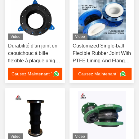
Vidéo
Vidéo
Durabilité d'un joint en
Customized Single-ball
caoutchouc à bille
Flexible Rubber Joint With
flexible à plaque unique
PTFE Lining And Flanged
pour les connexions de
Connection
Causez Maintenant '
Causez Maintenant '
tuyaux
Vidéo
Vidéo