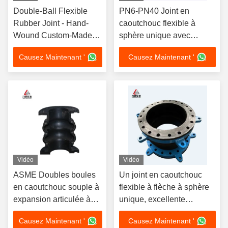
Double-Ball Flexible
PN6-PN40 Joint en
Rubber Joint - Hand-
caoutchouc flexible à
Wound Custom-Made
sphère unique avec
Model
réduction des vibrations et
Causez Maintenant '
Causez Maintenant '
de la pression
Vidéo
Vidéo
ASME Doubles boules
Un joint en caoutchouc
en caoutchouc souple à
flexible à flèche à sphère
expansion articulée à
unique, excellente
flanc d'expansion
résistance à la corrosion et
Causez Maintenant '
Causez Maintenant '
DN350 PN6
aux huiles