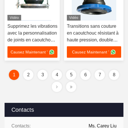
Vidéo
Vidéo
Supprimez les vibrations
Transitions sans couture
avec la personnalisation
en caoutchouc résistant à
de joints en caoutchouc
haute pression, double
flexibles à sphère
sphère, joint en
Causez Maintenant '
Causez Maintenant '
unique DN15-DN4000
caoutchouc flexible
1
2
3
4
5
6
7
8
Contacts
Contacts:
Ms. Carey Liu