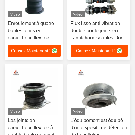
Vidéo
Vidéo
Enroulement à quatre
Flux lisse anti-vibration
boules joints en
double boule joints en
caoutchouc flexible
caoutchouc souples Durée
résistant à l'usure et à la
de vie améliorée
Causez Maintenant '
Causez Maintenant '
corrosion
Vidéo
Vidéo
Les joints en
L'équipement est équipé
caoutchouc flexible à
d'un dispositif de détection
double boule peuvent
de la pollution