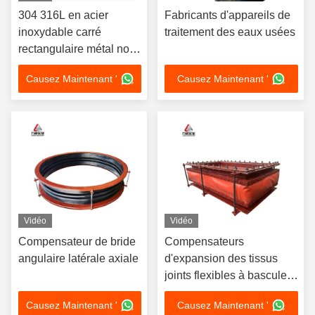
304 316L en acier
Fabricants d'appareils de
inoxydable carré
traitement des eaux usées
rectangulaire métal non
métallique Ventilateur
Causez Maintenant '
Causez Maintenant '
de peau souple
Compensateur de
conduit d'air de
combustion
Vidéo
Vidéo
Compensateur de bride
Compensateurs
angulaire latérale axiale
d'expansion des tissus
joints flexibles à bascule
des conduites de gaz
Causez Maintenant '
Causez Maintenant '
thermique liquide