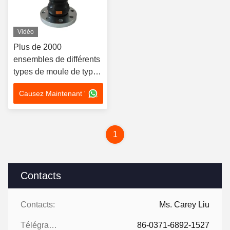
Vidéo
Plus de 2000
ensembles de différents
types de moule de type
double boule de
Causez Maintenant '
caoutchouc absorption
des vibrations
articulation flexible
1
Contacts
Contacts:
Ms. Carey Liu
Télégramme:
86-0371-6892-1527