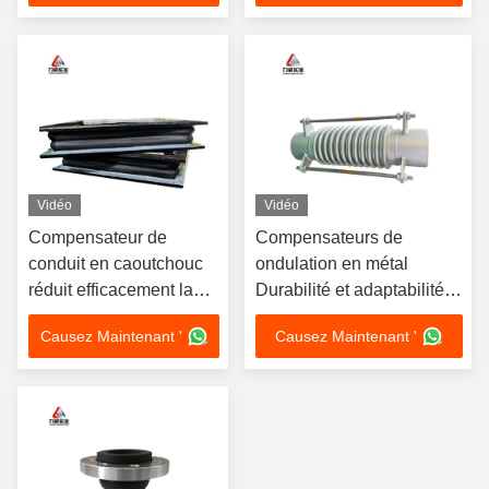
Vidéo
Vidéo
Compensateur de
Compensateurs de
conduit en caoutchouc
ondulation en métal
réduit efficacement la
Durabilité et adaptabilité
transmission du bruit et
inégalées pour les
Causez Maintenant '
Causez Maintenant '
des vibrations dans le
systèmes de plomberie
courant d'air pour les
modernes
applications d'ingénierie