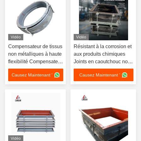
Vidéo
Vidéo
Compensateur de tissus
Résistant à la corrosion et
non métalliques à haute
aux produits chimiques
flexibilité Compensateur
Joints en caoutchouc non
de direction
métallique offrant une
Causez Maintenant '
Causez Maintenant '
multidimensionnel
grande souplesse Conçus
pour l'étanchéité dans des
conditions chimiques et
corrosives
Vidéo