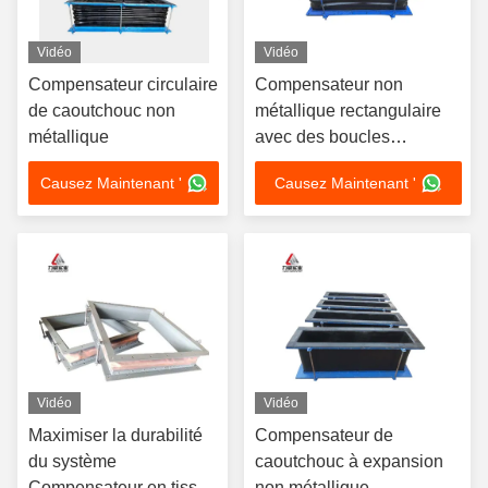
Vidéo
Vidéo
Compensateur circulaire
Compensateur non
de caoutchouc non
métallique rectangulaire
métallique
avec des boucles
d'expansion de type
Causez Maintenant '
Causez Maintenant '
connexion de bride
Vidéo
Vidéo
Maximiser la durabilité
Compensateur de
du système
caoutchouc à expansion
Compensateur en tissu
non métallique