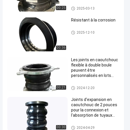
Joints en caoutchouc souple
00:25
2025-03-13
à double sphère
Résistant à la corrosion
Joints en caoutchouc souple
2025-12-10
à double sphère
00:36
Les joints en caoutchouc
flexible à double boule
peuvent être
personnalisés en lots
pour assurer une
connexion de tuyaux sûre
Joints en caoutchouc souple
00:21
2024-12-20
à double sphère
Joints d'expansion en
caoutchouc de 2 pouces
pour la connexion et
l'absorption de tuyaux
DN15-DN4000
Joints en caoutchouc souple
00:30
2024-04-29