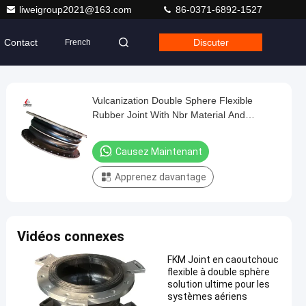
liweigroup2021@163.com
86-0371-6892-1527
Contact
Discuter
French
Vulcanization Double Sphere Flexible
Rubber Joint With Nbr Material And
Product Drawings Offer
Causez Maintenant
Apprenez davantage
Vidéos connexes
FKM Joint en caoutchouc
flexible à double sphère
solution ultime pour les
systèmes aériens