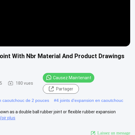
Joint With Nbr Material And Product Drawings
Causez Maintenant
5
180 vues
Partager
en caoutchouc de 2 pouces
#
4 joints d'expansion en caoutchouc
own as a double ball rubber joint or flexible rubber expansion
Voir plus
Laissez un message