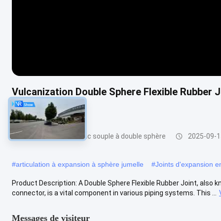
Vulcanization Double Sphere Flexible Rubber 
Offer
Joints en caoutchouc souple à double sphère
2025-09-1
#
articulation à expansion à sphère jumelle
#
Joints d'expansion 
Product Description: A Double Sphere Flexible Rubber Joint, also kn
connector, is a vital component in various piping systems. This ...
Messages de visiteur