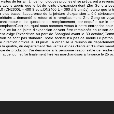
 visites de terrain à nos homologues proches et se préparent à revenir
 avons appris que le lot de joints d'expansion dont Zhu Gong a besoi
10 (DN2600L = 400-9 sets;DN2400 L = 360 à 5 unités), parce que la 
 la plus basse, l'apparence de la jointure d'expansion a été sérieusem
opriétaire a demandé le retour et le remplacement, Zhu Gong ce vo
ricant retour et les questions de remplacement, par enquête sur le ter
 remplacerC'est pourquoi nous sommes venus à notre entreprise pour un
que ce lot de joints d'expansion doivent être remplacés en raison de 
lient exige l'expédition au port de Shanghai avant le 30 octobre)Comme
nsion ne sont pas standard, notre société n'a pas de moule.Le patron 
e direction difficile le 30 juillet., a organisé la réunion du départe
e la qualité, du département des ventes et des clients et d'autres mem
ogie de productionJ'ai demandé à la personne responsable de rendre
aque jour, et j'ai finalement livré les marchandises à l'avance le 25 octob