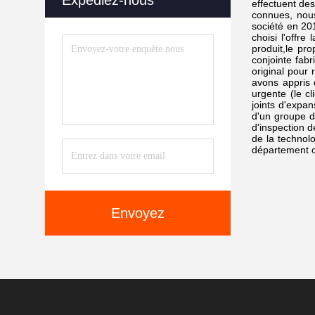
Expédiez-nous
effectuent des
connues, nous
société en 20
choisi l'offre
produit,le pr
conjointe fab
original pour
avons appris 
urgente (le c
joints d'expa
d'un groupe d
d'inspection d
de la technol
département ch
Envoyez