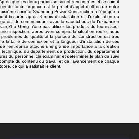
Après que les deux parties se soient rencontrées et se soient
n de toute urgence est le projet d'appel d'offres de notre
troisième société Shandong Power Construction à l'époque a
ent fissurée après 3 mois d'installation et d'exploitation du
yage est de communiquer avec le caoutchouc de l'expansion
rain,Zhu Gong n'ose pas utiliser les produits du fournisseur
e inspection. après avoir compris la situation réelle, nous
problèmes de qualité,et la période de construction est très
 la taille de connexion et la longueur d'installation de ces
de l'entreprise attache une grande importance à la création
ment technique, du département de production, du département
bres du personnel clé,examiner et déterminer le plan de suivi
 compte du contenu du travail et de l'avancement de chaque
re, ce qui a satisfait le client.