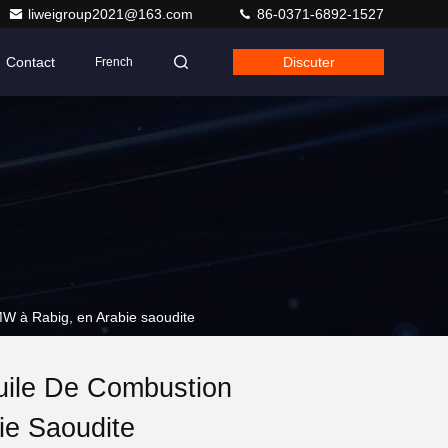
liweigroup2021@163.com
86-0371-6892-1527
Contact
Discuter
French
60MW à Rabig, en Arabie saoudite
huile De Combustion
ie Saoudite