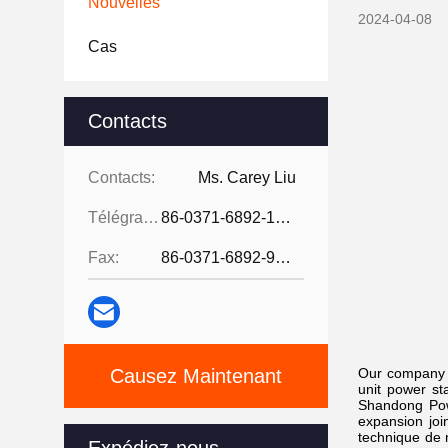
Nouvelles
2024-04-08
Cas
Contacts
Contacts:
Ms. Carey Liu
Télégramme:
86-0371-6892-1527
Fax:
86-0371-6892-9024
Causez Maintenant
Our company p
unit power st
Shandong Pow
expansion joi
technique de 