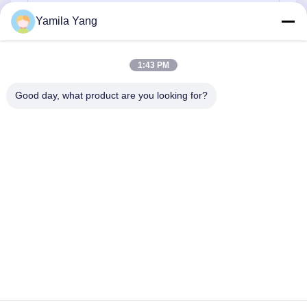
Yamila Yang
Envoyez
1:43 PM
Good day, what product are you looking for?
Henan Liwei Industry Co., Ltd.
liweigroup2021@163.com
86-0371-6892-1527
179 rue Zhongxin, Zhengzhou, province du Henan, en
Chine
Bonne qualité de la Chine Joints en caoutchouc souple à